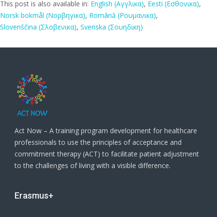
This post is also available in:
English
(
Αγγλικα
)
Eesti
(
Εσθονικα
)
Norsk bokmål
(
Νορβηγικα
)
Română
(
Ρουμανικα
)
Slovenščina
(
Σλοβενικα
)
Svenska
(
Σουηδικη
)
Act Now – A training program development for healthcare
professionals to use the principles of acceptance and
commitment therapy (ACT) to facilitate patient adjustment
to the challenges of living with a visible difference.
Erasmus+