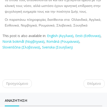
τα οποία τους απευθύνονται αν και δεν σχετίζονται άμεσα με την
κλινική τους νόσο, αλλά ωστόσο έχουν αρνητική επίδραση στην
ψυχολογική ευημερία τους και την ποιότητα ζωής τους.
Οι παραπάνω πληροφορίες διατίθενται στα: Ολλανδικά, Αγγλικά,
Εσθονικά, Νορβηγικά, Ρουμανικά, Σλοβενικά, Σουηδικά
This post is also available in:
English
(
Αγγλικα
)
Eesti
(
Εσθονικα
)
Norsk bokmål
(
Νορβηγικα
)
Română
(
Ρουμανικα
)
Slovenščina
(
Σλοβενικα
)
Svenska
(
Σουηδικη
)
P
o
Προηγούμενο
Επόμενο
s
t
n
ΑΝΑΖΉΤΗΣΗ