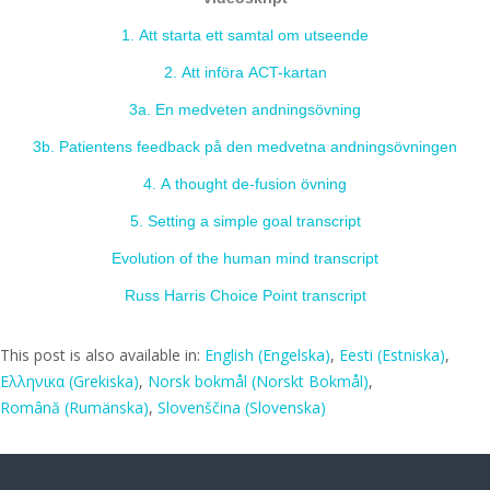
1. Att starta ett samtal om utseende
2. Att införa ACT-kartan
3a. En medveten andningsövning
3b. Patientens feedback på den medvetna andningsövningen
4. A thought de-fusion övning
5. Setting a simple goal transcript
Evolution of the human mind transcript
Russ Harris Choice Point transcript
This post is also available in:
English
(
Engelska
)
Eesti
(
Estniska
)
Ελληνικα
(
Grekiska
)
Norsk bokmål
(
Norskt Bokmål
)
Română
(
Rumänska
)
Slovenščina
(
Slovenska
)