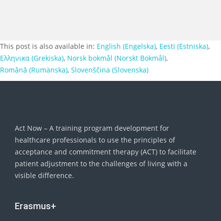
This post is also available in:
English
(
Engelska
)
Eesti
(
Estniska
)
Ελληνικα
(
Grekiska
)
Norsk bokmål
(
Norskt Bokmål
)
Română
(
Rumänska
)
Slovenščina
(
Slovenska
)
Act Now – A training program development for
healthcare professionals to use the principles of
acceptance and commitment therapy (ACT) to facilitate
patient adjustment to the challenges of living with a
visible difference.
Erasmus+