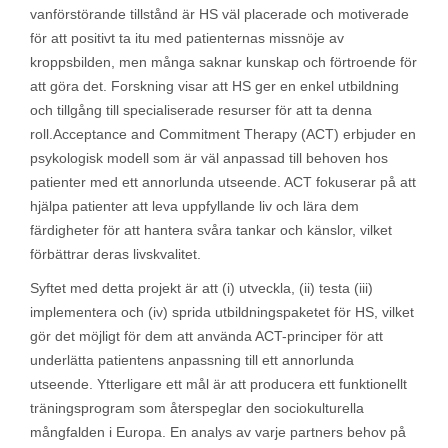
vanförstörande tillstånd är HS väl placerade och motiverade
för att positivt ta itu med patienternas missnöje av
kroppsbilden, men många saknar kunskap och förtroende för
att göra det. Forskning visar att HS ger en enkel utbildning
och tillgång till specialiserade resurser för att ta denna
roll.Acceptance and Commitment Therapy (ACT) erbjuder en
psykologisk modell som är väl anpassad till behoven hos
patienter med ett annorlunda utseende. ACT fokuserar på att
hjälpa patienter att leva uppfyllande liv och lära dem
färdigheter för att hantera svåra tankar och känslor, vilket
förbättrar deras livskvalitet.
Syftet med detta projekt är att (i) utveckla, (ii) testa (iii)
implementera och (iv) sprida utbildningspaketet för HS, vilket
gör det möjligt för dem att använda ACT-principer för att
underlätta patientens anpassning till ett annorlunda
utseende. Ytterligare ett mål är att producera ett funktionellt
träningsprogram som återspeglar den sociokulturella
mångfalden i Europa. En analys av varje partners behov på