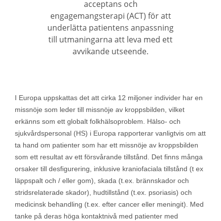
acceptans och
engagemangsterapi (ACT) för att
underlätta patientens anpassning
till utmaningarna att leva med ett
avvikande utseende.
I Europa uppskattas det att cirka 12 miljoner individer har en
missnöje som leder till missnöje av kroppsbilden, vilket
erkänns som ett globalt folkhälsoproblem. Hälso- och
sjukvårdspersonal (HS) i Europa rapporterar vanligtvis om att
ta hand om patienter som har ett missnöje av kroppsbilden
som ett resultat av ett försvårande tillstånd. Det finns många
orsaker till desfigurering, inklusive kraniofaciala tillstånd (t ex
läppspalt och / eller gom), skada (t.ex. brännskador och
stridsrelaterade skador), hudtillstånd (t.ex. psoriasis) och
medicinsk behandling (t.ex. efter cancer eller meningit). Med
tanke på deras höga kontaktnivå med patienter med