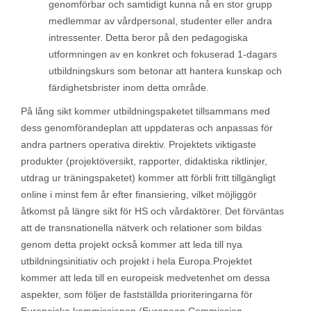
genomförbar och samtidigt kunna nå en stor grupp
medlemmar av vårdpersonal, studenter eller andra
intressenter. Detta beror på den pedagogiska
utformningen av en konkret och fokuserad 1-dagars
utbildningskurs som betonar att hantera kunskap och
färdighetsbrister inom detta område.
På lång sikt kommer utbildningspaketet tillsammans med
dess genomförandeplan att uppdateras och anpassas för
andra partners operativa direktiv. Projektets viktigaste
produkter (projektöversikt, rapporter, didaktiska riktlinjer,
utdrag ur träningspaketet) kommer att förbli fritt tillgängligt
online i minst fem år efter finansiering, vilket möjliggör
åtkomst på längre sikt för HS och vårdaktörer. Det förväntas
att de transnationella nätverk och relationer som bildas
genom detta projekt också kommer att leda till nya
utbildningsinitiativ och projekt i hela Europa.Projektet
kommer att leda till en europeisk medvetenhet om dessa
aspekter, som följer de fastställda prioriteringarna för