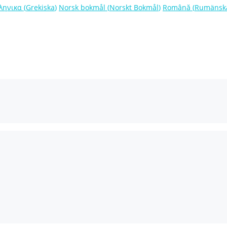
ληνικα
(
Grekiska
)
Norsk bokmål
(
Norskt Bokmål
)
Română
(
Rumänsk