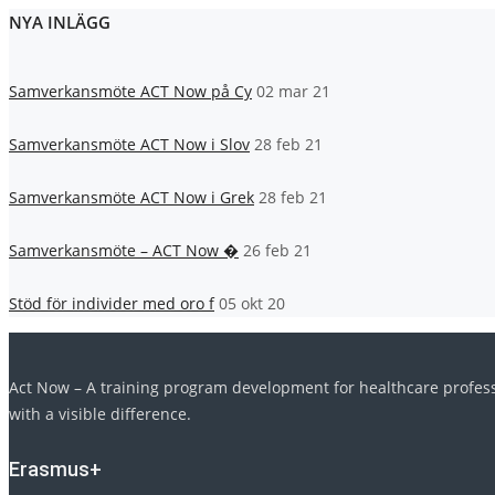
NYA INLÄGG
Samverkansmöte ACT Now på Cy
02 mar 21
Samverkansmöte ACT Now i Slov
28 feb 21
Samverkansmöte ACT Now i Grek
28 feb 21
Samverkansmöte – ACT Now �
26 feb 21
Stöd för individer med oro f
05 okt 20
Act Now – A training program development for healthcare professi
with a visible difference.
Erasmus+