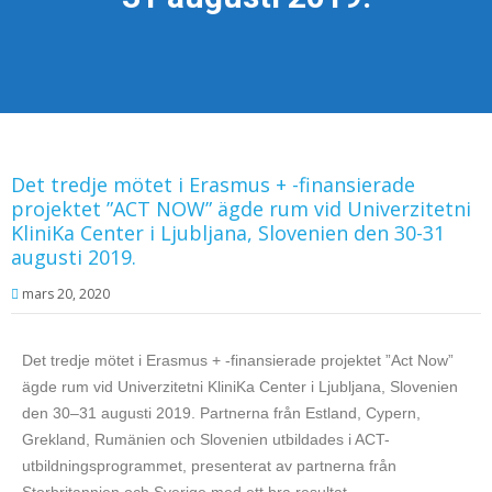
Det tredje mötet i Erasmus + -finansierade
projektet ”ACT NOW” ägde rum vid Univerzitetni
KliniKa Center i Ljubljana, Slovenien den 30-31
augusti 2019.
mars 20, 2020
Det tredje mötet i Erasmus + -finansierade projektet ”Act Now”
ägde rum vid Univerzitetni KliniKa Center i Ljubljana, Slovenien
den 30–31 augusti 2019. Partnerna från Estland, Cypern,
Grekland, Rumänien och Slovenien utbildades i ACT-
utbildningsprogrammet, presenterat av partnerna från