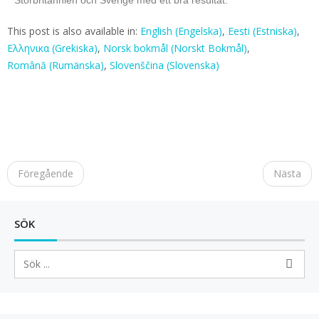
Storbritannien och Sverige med ett bra resultat.
This post is also available in:
English
(
Engelska
)
Eesti
(
Estniska
)
Ελληνικα
(
Grekiska
)
Norsk bokmål
(
Norskt Bokmål
)
Română
(
Rumänska
)
Slovenščina
(
Slovenska
)
P
o
Föregående
Nästa
s
t
n
SÖK
a
v
i
g
a