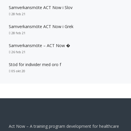
Samverkansmöte ACT Now i Slov
28 feb 21
Samverkansmöte ACT Now i Grek
28 feb 21
Samverkansmöte – ACT Now �
26 feb 21
Stöd för individer med oro f
05 okt 20
Act Now – A training program development for healthcare