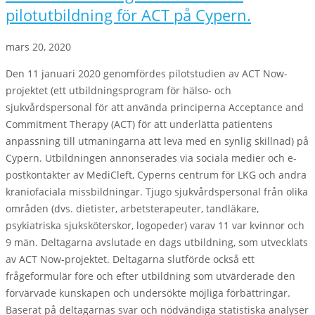
pilotutbildning för ACT på Cypern.
mars 20, 2020
Den 11 januari 2020 genomfördes pilotstudien av ACT Now-
projektet (ett utbildningsprogram för hälso- och
sjukvårdspersonal för att använda principerna Acceptance and
Commitment Therapy (ACT) för att underlätta patientens
anpassning till utmaningarna att leva med en synlig skillnad) på
Cypern. Utbildningen annonserades via sociala medier och e-
postkontakter av MediCleft, Cyperns centrum för LKG och andra
kraniofaciala missbildningar. Tjugo sjukvårdspersonal från olika
områden (dvs. dietister, arbetsterapeuter, tandläkare,
psykiatriska sjuksköterskor, logopeder) varav 11 var kvinnor och
9 män. Deltagarna avslutade en dags utbildning, som utvecklats
av ACT Now-projektet. Deltagarna slutförde också ett
frågeformulär före och efter utbildning som utvärderade den
förvärvade kunskapen och undersökte möjliga förbättringar.
Baserat på deltagarnas svar och nödvändiga statistiska analyser