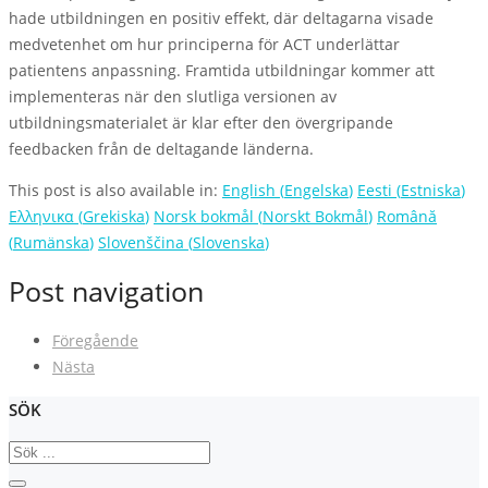
hade utbildningen en positiv effekt, där deltagarna visade
medvetenhet om hur principerna för ACT underlättar
patientens anpassning. Framtida utbildningar kommer att
implementeras när den slutliga versionen av
utbildningsmaterialet är klar efter den övergripande
feedbacken från de deltagande länderna.
This post is also available in:
English
(
Engelska
)
Eesti
(
Estniska
)
Ελληνικα
(
Grekiska
)
Norsk bokmål
(
Norskt Bokmål
)
Română
(
Rumänska
)
Slovenščina
(
Slovenska
)
Post navigation
Föregående
Nästa
SÖK