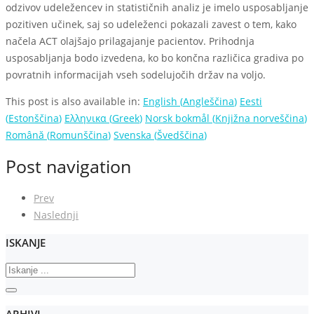
odzivov udeležencev in statističnih analiz je imelo usposabljanje
pozitiven učinek, saj so udeleženci pokazali zavest o tem, kako
načela ACT olajšajo prilagajanje pacientov. Prihodnja
usposabljanja bodo izvedena, ko bo končna različica gradiva po
povratnih informacijah vseh sodelujočih držav na voljo.
This post is also available in:
English
(
Angleščina
)
Eesti
(
Estonščina
)
Ελληνικα
(
Greek
)
Norsk bokmål
(
Knjižna norveščina
)
Română
(
Romunščina
)
Svenska
(
Švedščina
)
Post navigation
Prev
Naslednji
ISKANJE