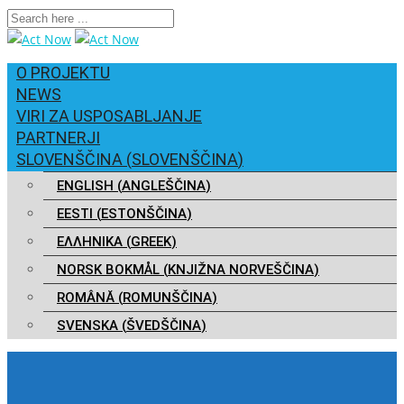
O PROJEKTU
NEWS
VIRI ZA USPOSABLJANJE
PARTNERJI
SLOVENŠČINA
(
SLOVENŠČINA
)
ENGLISH
(
ANGLEŠČINA
)
EESTI
(
ESTONŠČINA
)
ΕΛΛΗΝΙΚΑ
(
GREEK
)
NORSK BOKMÅL
(
KNJIŽNA NORVEŠČINA
)
ROMÂNĂ
(
ROMUNŠČINA
)
SVENSKA
(
ŠVEDŠČINA
)