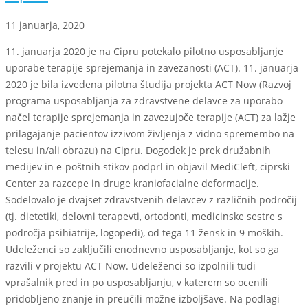
11 januarja, 2020
11. januarja 2020 je na Cipru potekalo pilotno usposabljanje
uporabe terapije sprejemanja in zavezanosti (ACT). 11. januarja
2020 je bila izvedena pilotna študija projekta ACT Now (Razvoj
programa usposabljanja za zdravstvene delavce za uporabo
načel terapije sprejemanja in zavezujoče terapije (ACT) za lažje
prilagajanje pacientov izzivom življenja z vidno spremembo na
telesu in/ali obrazu) na Cipru. Dogodek je prek družabnih
medijev in e-poštnih stikov podprl in objavil MediCleft, ciprski
Center za razcepe in druge kraniofacialne deformacije.
Sodelovalo je dvajset zdravstvenih delavcev z različnih področij
(tj. dietetiki, delovni terapevti, ortodonti, medicinske sestre s
področja psihiatrije, logopedi), od tega 11 žensk in 9 moških.
Udeleženci so zaključili enodnevno usposabljanje, kot so ga
razvili v projektu ACT Now. Udeleženci so izpolnili tudi
vprašalnik pred in po usposabljanju, v katerem so ocenili
pridobljeno znanje in preučili možne izboljšave. Na podlagi