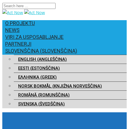
O PROJEKTU
NEWS
VIRI ZA USPOSABLJANJE
PARTNERJI
SLOVENŠČINA
(
SLOVENŠČINA
)
ENGLISH
(
ANGLEŠČINA
)
EESTI
(
ESTONŠČINA
)
ΕΛΛΗΝΙΚΑ
(
GREEK
)
NORSK BOKMÅL
(
KNJIŽNA NORVEŠČINA
)
ROMÂNĂ
(
ROMUNŠČINA
)
SVENSKA
(
ŠVEDŠČINA
)