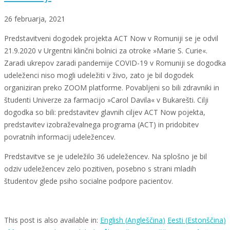
26 februarja, 2021
Predstavitveni dogodek projekta ACT Now v Romuniji se je odvil
21.9.2020 v Urgentni klinčni bolnici za otroke »Marie S. Curie«.
Zaradi ukrepov zaradi pandemije COVID-19 v Romuniji se dogodka
udeleženci niso mogli udeležiti v živo, zato je bil dogodek
organiziran preko ZOOM platforme. Povabljeni so bili zdravniki in
študenti Univerze za farmacijo »Carol Davila« v Bukarešti. Cilji
dogodka so bili: predstavitev glavnih ciljev ACT Now pojekta,
predstavitev izobraževalnega programa (ACT) in pridobitev
povratnih informacij udeležencev.
Predstavitve se je udeležilo 36 udeležencev. Na splošno je bil
odziv udeležencev zelo pozitiven, posebno s strani mladih
študentov glede psiho socialne podpore pacientov.
This post is also available in:
English
(
Angleščina
)
Eesti
(
Estonščina
)