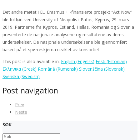
Det andre møtet i EU Erasmus + -finansierte prosjekt “Act Now”
ble fullført ved University of Neapolis i Pafos, Kypros, 29. mars
2019. Partnerne fra Kypros, Estland, Hellas, Romania og Slovenia
presenterte de nasjonale analysene og resultatene av deres
undersøkelser. De nasjonale undersøkelsene ble gjennomført
basert på et spørreskjema utviklet av konsortiet.
This post is also available in:
English
(
Engelsk
)
Eesti
(
Estonian
)
Ελληνικα
(
Gresk
)
Română
(
Rumensk
)
Slovenščina
(
Slovensk
)
Svenska
(
Swedish
)
Post navigation
Prev
Neste
SØK