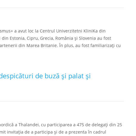
asmus+ a avut loc la Centrul Univerzitetni KliniKa din
 din Estonia, Cipru, Grecia, România și Slovenia au fost
tenerii din Marea Britanie. În plus, au fost familiarizați cu
despicături de buză și palat și
nordică a Thalandei, cu participarea a 475 de delegați din 25
imit invitația de a participa și de a prezenta în cadrul