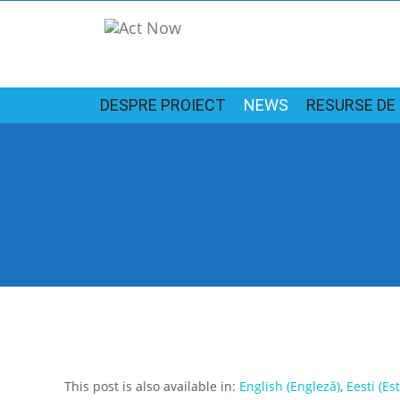
DESPRE PROIECT
NEWS
RESURSE DE
This post is also available in:
English
(
Engleză
)
Eesti
(
Es