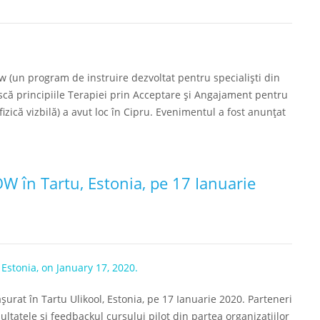
w (un program de instruire dezvoltat pentru specialiști din
ască principiile Terapiei prin Acceptare și Angajament pentru
 fizică vizbilă) a avut loc în Cipru. Evenimentul a fost anunțat
OW în Tartu, Estonia, pe 17 Ianuarie
șurat în Tartu Ulikool, Estonia, pe 17 Ianuarie 2020. Parteneri
ltatele si feedbackul cursului pilot din partea organizațiilor