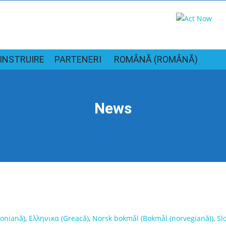
 INSTRUIRE
PARTENERI
ROMÂNĂ
(
ROMÂNĂ
)
News
toniană
)
Ελληνικα
(
Greacă
)
Norsk bokmål
(
Bokmål (norvegiană)
)
Sl