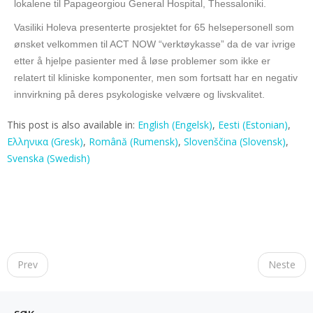
lokalene til Papageorgiou General Hospital, Thessaloniki.
Vasiliki Holeva presenterte prosjektet for 65 helsepersonell som
ønsket velkommen til ACT NOW “verktøykasse” da de var ivrige
etter å hjelpe pasienter med å løse problemer som ikke er
relatert til kliniske komponenter, men som fortsatt har en negativ
innvirkning på deres psykologiske velvære og livskvalitet.
This post is also available in:
English
(
Engelsk
)
Eesti
(
Estonian
)
Ελληνικα
(
Gresk
)
Română
(
Rumensk
)
Slovenščina
(
Slovensk
)
Svenska
(
Swedish
)
P
o
Prev
Neste
s
t