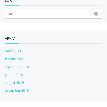
n
SØK
a
v
i
g
a
t
ARKIV
i
o
mars 2021
n
februar 2021
november 2020
januar 2020
august 2019
desember 2018