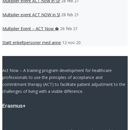
Multiplier event ACT Now in Gr
28 feb 21
Multiplier event ACT NOW in Sl
28 feb 21
Multiplier Event – ACT Now �
26 feb 21
Støtt enkeltpersoner med anne
12 nov 20
Act Now – A training program development for healthcare
professionals to use the principles of acceptance and
commitment therapy (ACT) to facilitate patient adjustment to the
challenges of living with a visible difference.
Erasmus+