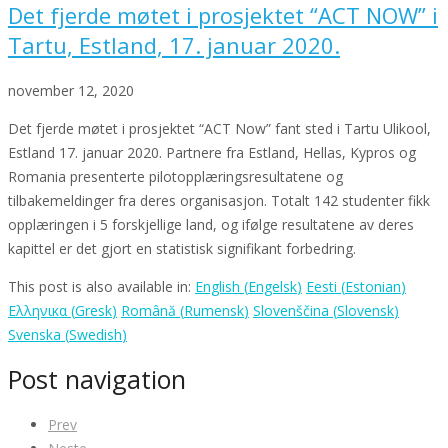
Det fjerde møtet i prosjektet “ACT NOW” i
Tartu, Estland, 17. januar 2020.
november 12, 2020
Det fjerde møtet i prosjektet “ACT Now” fant sted i Tartu Ulikool,
Estland 17. januar 2020. Partnere fra Estland, Hellas, Kypros og
Romania presenterte pilotopplæringsresultatene og
tilbakemeldinger fra deres organisasjon. Totalt 142 studenter fikk
opplæringen i 5 forskjellige land, og ifølge resultatene av deres
kapittel er det gjort en statistisk signifikant forbedring.
This post is also available in:
English
(
Engelsk
)
Eesti
(
Estonian
)
Ελληνικα
(
Gresk
)
Română
(
Rumensk
)
Slovenščina
(
Slovensk
)
Svenska
(
Swedish
)
Post navigation
Prev