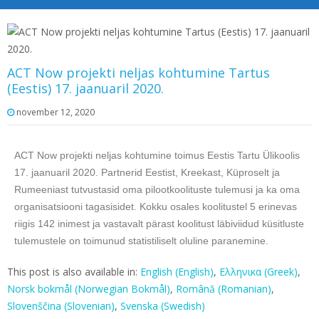
ACT Now projekti neljas kohtumine Tartus
(Eestis) 17. jaanuaril 2020.
november 12, 2020
ACT Now projekti neljas kohtumine toimus Eestis Tartu Ülikoolis
17. jaanuaril 2020. Partnerid Eestist, Kreekast, Küproselt ja
Rumeeniast tutvustasid oma pilootkoolituste tulemusi ja ka oma
organisatsiooni tagasisidet. Kokku osales koolitustel 5 erinevas
riigis 142 inimest ja vastavalt pärast koolitust läbiviidud küsitluste
tulemustele on toimunud statistiliselt oluline paranemine.
This post is also available in:
English
(
English
)
Ελληνικα
(
Greek
)
Norsk bokmål
(
Norwegian Bokmål
)
Română
(
Romanian
)
Slovenščina
(
Slovenian
)
Svenska
(
Swedish
)